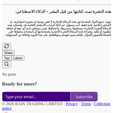
هذه النشرة تمت كتابتها من قبل البشر + الذكاء الاصطناعي.
تنويه: جميع المواد المقدمة في هذه الرسالة الإخبارية لا تعتبر توصية او مشورة استثمارية، بل
لأغراض إعلامية عامة فقط. أنت مسؤول عن اتخاذ قرارات الاستثمار الخاصة بك. وأصحاب هذه
الرسالة/النشرة الإخبارية، وممثلوها، ومديروها، وأعضاؤها، ليس مسجلين لدى أي جهة أو سلطة
تنظيمية أو مالية. وبقراءة هذه الرسالة/النشرة الإخبارية واستخدامها أو باستخدام محتواها على
الشبكة/الكمبيوتر/الجوال، فإنكم تبدون فهمكم وموافقتكم على هذا التنويه وإخلائنا من المسؤولية.
Share
Top
Latest
No posts
Ready for more?
Subscribe
© 2026 RAIN TRADING LIMITED
·
Privacy
∙
Terms
∙
Collection
notice