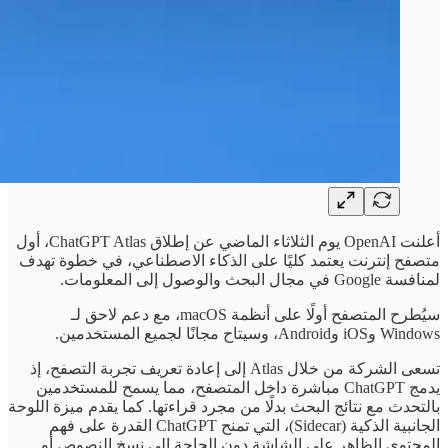
أعلنت OpenAI يوم الثلاثاء الماضي عن إطلاق ChatGPT Atlas، أول
متصفح إنترنت يعتمد كليًا على الذكاء الاصطناعي، في خطوة تهدف
لمنافسة Google في مجال البحث والوصول إلى المعلومات.
سيُطرح المتصفح أولًا على أنظمة macOS، مع دعم لاحق لـ
Windows وiOS وAndroid، وسيتاح مجانًا لجميع المستخدمين.
تسعى الشركة من خلال Atlas إلى إعادة تعريف تجربة التصفح، إذ
يدمج ChatGPT مباشرة داخل المتصفح، مما يسمح للمستخدمين
بالتحدث مع نتائج البحث بدلًا من مجرد قراءتها. كما يقدم ميزة اللوحة
الجانبية الذكية (Sidecar)، التي تمنح ChatGPT القدرة على فهم
المحتوى الظاهر على الشاشة دون الحاجة إلى نسخ النصوص أو