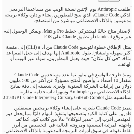
أطلقت Anthropic يوم الإثنين نسخة الويب من مساعدها البرمجي
الذكي Claude Code، الذي يتيح للمطورين إنشاء وإدارة وكلاء برمجة
مدعومين بالذكاء الاصطناعي مباشرة من المتصفح.
الإصدار متاح حاليًا لمشتركي خطط Pro و Max، ويمكن الوصول إليه
عبر موقع claude.ai أو تطبيق Claude على iOS.
يمثل الإطلاق خطوة لتوسيع Claude Code من أداة (CLI) إلى منصة
أكثر سهولة وانتشارًا. تقول Anthropic إنها تهدف إلى جعل المساعد
متاحًا “في كل مكان” حيث يعمل المطورون، سواء عبر الويب أو
الهاتف.
ومنذ طرحه الواسع في مايو، نما عدد مستخدمي Claude Code
بمقدار 10 أضعاف، وأصبح المنتج مسؤولًا عن أكثر من 500 مليون
دولار من إيرادات الشركة السنوية. وتُعزى شعبيته إلى دقة نماذج
الذكاء الاصطناعي من Anthropic وسهولة استخدامه مقارنة
بمنافسيه مثل GitHub Copilot وCursor وChatGPT Code Interpreter.
يتميز Claude Code بقدرته على إنشاء وكلاء برمجيين مستقلين
قادرين على كتابة الكود وتصحيحها وتنفيذ المهام ذاتيًا مما يجعل دور
المهندس أقرب إلى “مدير للوكلاء” بدلاً من كاتب كود. كما تُعد
واجهته المرئية البسيطة ومرونته العالية في التخصيص من أبرز
نقاط تفوقه في سوق أدوات البرمجة المدعومة بالذكاء الاصطناعي.