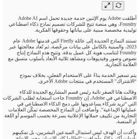
أطلقت Adobe يوم الإثنين خدمة جديدة تحمل اسم Adobe AI
Foundry، وهي منصة تتيح للشركات تصميم نماذج ذكاء اصطناعي
توليدية مخصصة مبنية على بياناتها وحقوقها الفكرية.
تستند النماذج الجديدة إلى عائلة Firefly التي قدمتها Adobe عام
2023، والمبنية بالكامل على بيانات مرخّصة، ثم تُعاد معالجتها عبر
Foundry لتناسب هوية كل عميل بدقة. وتتيح هذه النماذج إنتاج
نصوص وصور وفيديوهات ومشاهد ثلاثية الأبعاد بأسلوب متسق مع
العلامة التجارية.
يتم تسعير الخدمة بناءً على الاستخدام الفعلي، بخلاف نموذج
“الاشتراك” المستخدم في منتجات Adobe الأخرى.
وقالت هانا الصقر نائبة رئيس قسم المشاريع الجديدة للذكاء
الاصطناعي في Adobe، إن Foundry جاءت استجابة لطلب الشركات
التي “تريد شركاء يساعدونها على دمج الذكاء الاصطناعي في
عملياتها الإبداعية”. وأضافت أن النماذج المخصصة تمكّن العلامات
التجارية من تكييف حملاتها الإعلانية بسرعة بحسب الموسم أو اللغة
أو المنصة.
وأكدت أن الهدف ليس استبدال المبدعين البشريين، بل تمكينهم
بأدوات أكثر ذكاءً. وأضافت: “لطالما كان الإنسان محور الإبداع،