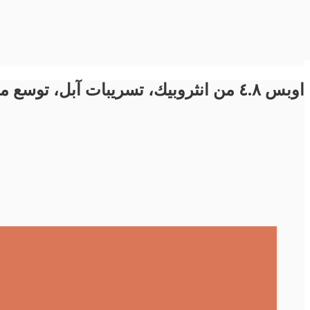
اوبس ٤.٨ من انثروبيك، تسريبات آبل، توسع ميسترال الفرنسية