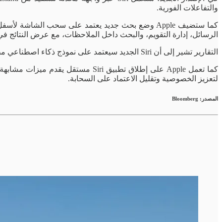
والتفاعلات الفورية.
الرسائل، إدارة التقويم، والبحث داخل الملاحظات، مع عرض النتائج ف
التقارير تشير إلى أن Siri الجديد سيعتمد على نموذج ذكاء اصطناعي مطوّر يستفيد من تقنيات Gemini، مع دمج نتائج منظمة داخل واجهة تفاعلية موحدة.
كما تعمل Apple على إطلاق تطبيق i
لتعزيز الخصوصية وتقليل الاعتماد على السحابة.
المصدر: Bloomberg