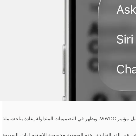
كشفت تقارير بلومبيرغ عن تسريبات لواجهات iOS القادمة، والتي توضح توجه آبل لدمج قدرات ذكاء اصطناعي متقدمة ضمن منظومة Siri قبل مؤتمر WWDC. ويظهر في التصميمات المتداولة إعادة بناء شاملة
ت والأنيميشن عند استدعاء المساعد الصوتي عبر الزر التقليدي. هذه الوضعية مخصصة للاستفسارات السريعة