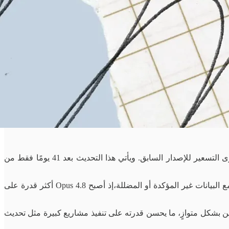
أطلقت Anthropic نموذجها الجديد Opus 4.8 وهو أحدث إصدار من سلسلة نماذجها المتقدمة المتاحة للجمهور، مع الحفاظ على نفس مستوى التسعير للإصدار السابق. ويأتي هذا التحديث بعد 41 يومًا فقط من
يركّز الإصدار الجديد على تحسينات تقنية جوهرية، أبرزها تعزيز الأداء في الاختبارات المعيارية، مع تحسن واضح في طريقة تعامل النموذج مع البيانات غير المؤكدة أو المضللة،إذ أصبح Opus 4.8 أكثر قدرة على
 أو مئات الوكلاء الفرعيين بشكل متوازٍ، ما يحسن قدرته على تنفيذ مشاريع كبيرة مثل تحديث