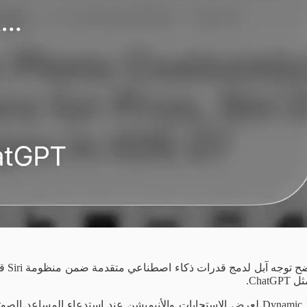
في الإصدار الجديد، ستعمل Siri عبر واجهة محدثة تستفيد من Dynamic Island لعرض الاستجابا